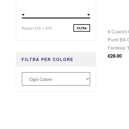
Prezzo Min
Prezzo Max
Prezzo:
€10
—
€70
FILTRA
6 Cuscini 
Punti BA C
Fantasia 
€
28.00
FILTRA PER COLORE