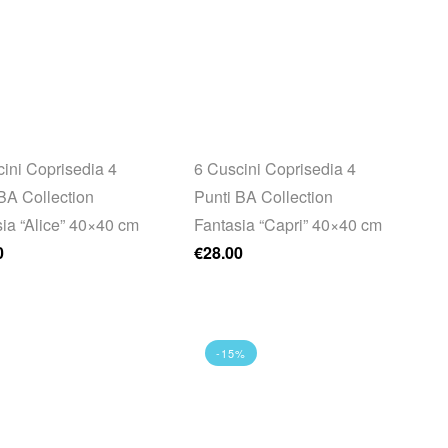
ini Coprisedia 4
6 Cuscini Coprisedia 4
BA Collection
Punti BA Collection
ia “Alice” 40×40 cm
Fantasia “Capri” 40×40 cm
0
€
28.00
-15%