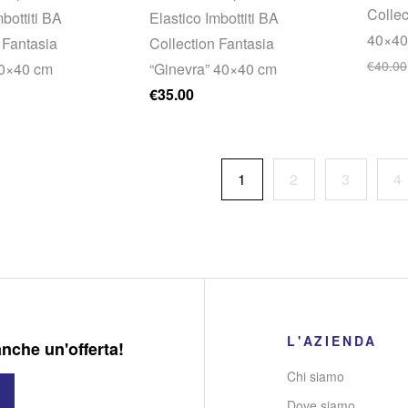
Collec
bottiti BA
Elastico Imbottiti BA
40×40
 Fantasia
Collection Fantasia
€
40.00
40×40 cm
“Ginevra” 40×40 cm
€
35.00
1
2
3
4
L'AZIENDA
anche un'offerta!
Chi siamo
Dove siamo