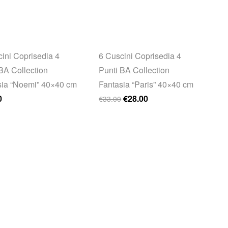
ini Coprisedia 4
6 Cuscini Coprisedia 4
BA Collection
Punti BA Collection
sia “Noemi” 40×40 cm
Fantasia “Paris” 40×40 cm
Il prezzo originale era: €33.0
Il prezzo attuale è: €2
0
€
28.00
€
33.00