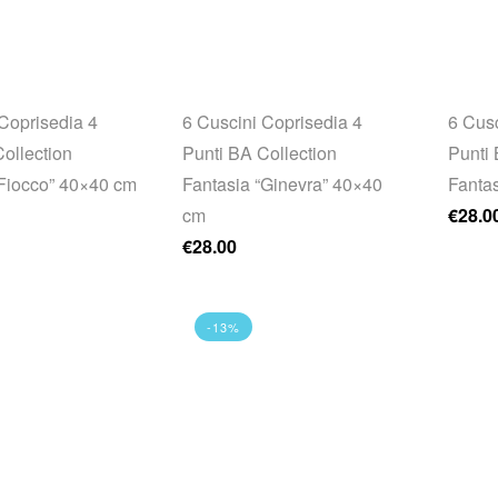
Coprisedia 4
6 Cuscini Coprisedia 4
6 Cusc
ollection
Punti BA Collection
Punti 
“Fiocco” 40×40 cm
Fantasia “Ginevra” 40×40
Fanta
cm
€
28.0
€
28.00
-13%