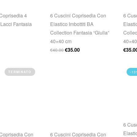
Coprisedia 4
6 Cuscini Coprisedia Con
6 Cus
Lacci Fantasia
Elastico Imbottiti BA
Elasti
Collection Fantasia “Giulia”
Collec
40×40 cm
40×40
Il prezzo originale era: €40.00.
Il prezzo attuale è: €35.00.
€
35.00
€
35.0
€
40.00
-13
TERMINATO
6 Cus
Elasti
 Coprisedia Con
6 Cuscini Coprisedia Con