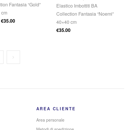
tion Fantasia “Gold”
Elastico Imbottiti BA
 cm
Collection Fantasia “Noemi”
Il prezzo originale era: €40.00.
Il prezzo attuale è: €35.00.
€
35.00
40×40 cm
€
35.00
AREA CLIENTE
Area personale
Metodi di spedizione