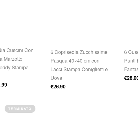
dia Cuscini Con
6 Coprisedia Zucchissime
6 Cusc
a Marzotto
Pasqua 40×40 cm con
Punti 
Teddy Stampa
Lacci Stampa Coniglietti e
Fantas
Uova
€
28.0
rezzo originale era: €30.00.
Il prezzo attuale è: €26.99.
.99
€
26.90
TERMINATO