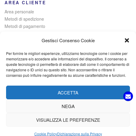
AREA CLIENTE
Area personale
Metodi di spedizione
Metodi di pagamento
Risoluzione alternativa delle controversie
Gestisci Consenso Cookie
Per fornire le migliori esperienze, utilizziamo tecnologie come i cookie per
© 2021 Italia Magazzini di Lombardo Raffaele – Via Giovanni
memorizzare e/o accedere alle informazioni del dispositivo. Il consenso a
queste tecnologie ci permetterà di elaborare dati come il comportamento di
Iervolino, 384 – 80040 Poggiomarino (NA) Iscritta alla Camera di
navigazione o ID unici su questo sito. Non acconsentire o ritirare il
Commercio di Napoli – P. IVA: 09527701214 – C.F.
consenso può influire negativamente su alcune caratteristiche e funzioni.
LMBRFL89D25H931I – PEC: italiamagazzini@pec.it
ACCETTA
NEGA
VISUALIZZA LE PREFERENZE
Cookie Policy
Dichiarazione sulla Privacy