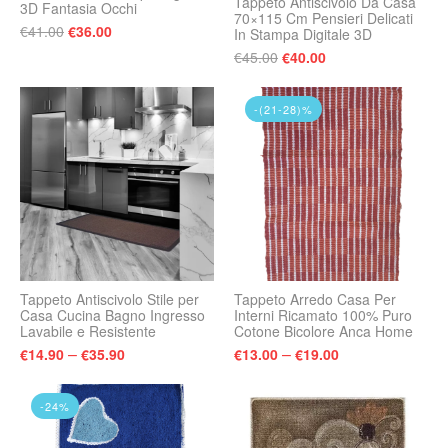
Tappeto Antiscivolo Da Casa
3D Fantasia Occhi
70×115 Cm Pensieri Delicati
Il prezzo originale era: €41.00.
Il prezzo attuale è: €36.00.
€
41.00
€
36.00
In Stampa Digitale 3D
Il prezzo originale era:
Il prezzo attuale 
€
45.00
€
40.00
-(21-28)%
Tappeto Antiscivolo Stile per
Tappeto Arredo Casa Per
Casa Cucina Bagno Ingresso
Interni Ricamato 100% Puro
Lavabile e Resistente
Cotone Bicolore Anca Home
–
–
€
14.90
€
35.90
€
13.00
€
19.00
-24%