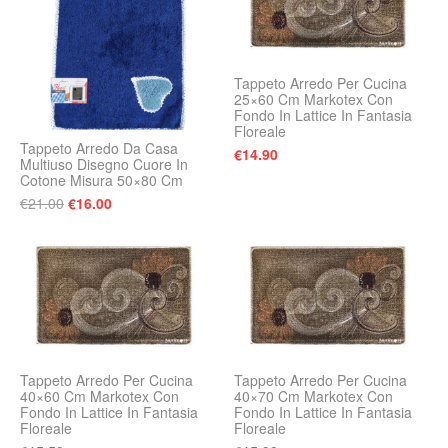
Tappeto Arredo Per Cucina
25×60 Cm Markotex Con
Fondo In Lattice In Fantasia
Floreale
Tappeto Arredo Da Casa
€
14.90
Multiuso Disegno Cuore In
Cotone Misura 50×80 Cm
Il prezzo originale era: €21.00.
Il prezzo attuale è: €16.00.
€
21.00
€
16.00
Tappeto Arredo Per Cucina
Tappeto Arredo Per Cucina
40×60 Cm Markotex Con
40×70 Cm Markotex Con
Fondo In Lattice In Fantasia
Fondo In Lattice In Fantasia
Floreale
Floreale