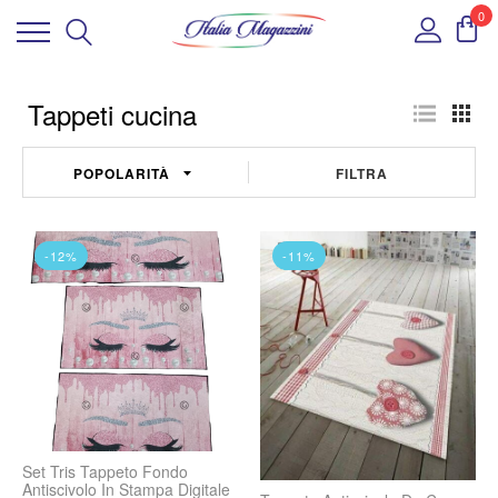
0
Tappeti cucina
FILTRA
-12%
-11%
Set Tris Tappeto Fondo
Antiscivolo In Stampa Digitale