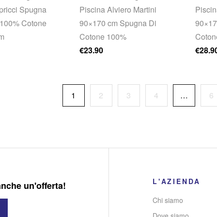
ricci Spugna
Piscina Alviero Martini
Pisci
e 100% Cotone
90×170 cm Spugna Di
90×17
m
Cotone 100%
Coton
€
23.90
€
28.9
1
2
3
4
…
6
L'AZIENDA
anche un'offerta!
Chi siamo
Dove siamo