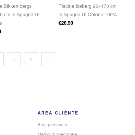
na Bikkembergs
Piscina Iceberg 90×170 cm
0 cm In Spugna Di
In Spugna Di Cotone 100%
e
€
28.90
0
7
8
AREA CLIENTE
Area personale
Metodi di spedizione