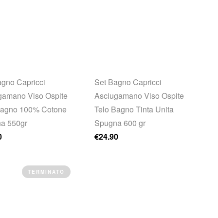
agno Capricci
Set Bagno Capricci
gamano Viso Ospite
Asciugamano Viso Ospite
Bagno 100% Cotone
Telo Bagno Tinta Unita
a 550gr
Spugna 600 gr
0
€
24.90
TERMINATO