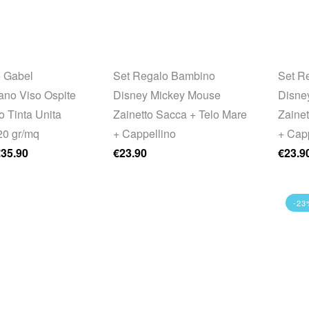
 Gabel
Set Regalo Bambino
Set R
no Viso Ospite
Disney Mickey Mouse
Disne
 Tinta Unita
Zainetto Sacca + Telo Mare
Zaine
0 gr/mq
+ Cappellino
+ Cap
€
35.90
€
23.90
€
23.9
-23