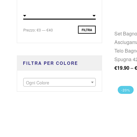
Prezzo Min
Prezzo Max
Prezzo:
€0
—
€40
FILTRA
Set Bagno
Asciugama
Telo Bagno
Spugna 42
FILTRA PER COLORE
€
19.90
–
Ogni Colore
-20%