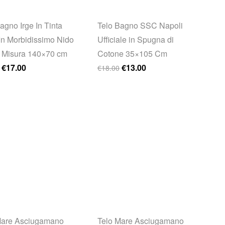
agno Irge In Tinta
Telo Bagno SSC Napoli
In Morbidissimo Nido
Ufficiale in Spugna di
 Misura 140×70 cm
Cotone 35×105 Cm
Il prezzo originale era: €22.00.
Il prezzo attuale è: €17.00.
Il prezzo originale era: €18.0
Il prezzo attuale è: €1
€
17.00
€
13.00
€
18.00
Mare Asciugamano
Telo Mare Asciugamano