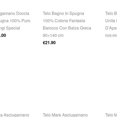
ugamano Doccia
Telo Bagno In Spugna
Telo B
ugna 100% Puro
100% Cotone Fantasia
Unita 
ngi Special
Barocco Con Balza Greca
D’Ape
rezzo originale era: €25.00.
Il prezzo attuale è: €20.00.
.00
90×140 cm
€
22.00
€
21.90
ia Asciugamano
Telo Mare Asciugamano
Telo 