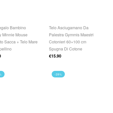
egalo Bambino
Telo Asciugamano Da
y Minnie Mouse
Palestra Gymmis Maestri
tto Sacca + Telo Mare
Cotonieri 60×100 cm
pellino
Spugna Di Cotone
0
€
15.90
%
-28%