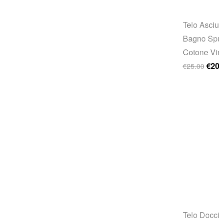
Telo Asci
Bagno Sp
Cotone Vi
Il p
€
20
€
25.00
Telo Docc