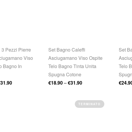
 3 Pezzi Pierre
Set Bagno Caleffi
Set B
ciugamano Viso
Asciugamano Viso Ospite
Asciu
o Bagno In
Telo Bagno Tinta Unita
Telo 
Spugna Cotone
Spugn
€
31.90
€
18.90
–
€
31.90
€
24.9
TERMINATO