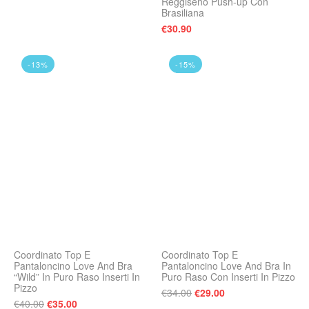
Reggiseno Push-up Con
Brasiliana
€
30.90
-13%
-15%
Coordinato Top E
Coordinato Top E
Pantaloncino Love And Bra
Pantaloncino Love And Bra In
“Wild” In Puro Raso Inserti In
Puro Raso Con Inserti In Pizzo
Pizzo
Il prezzo originale era:
Il prezzo attuale 
€
34.00
€
29.00
Il prezzo originale era: €40.00.
Il prezzo attuale è: €35.00.
€
40.00
€
35.00