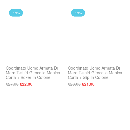
-19%
-19%
Coordinato Uomo Armata Di
Coordinato Uomo Armata Di
Mare T-shirt Girocollo Manica
Mare T-shirt Girocollo Manica
Corta + Boxer In Cotone
Corta + Slip In Cotone
Il prezzo originale era: €27.00.
Il prezzo attuale è: €22.00.
Il prezzo originale era:
Il prezzo attuale 
€
27.00
€
22.00
€
26.00
€
21.00