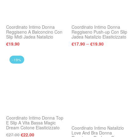
Coordinato Intimo Donna
Coordinato Intimo Donna
Reggiseno A Balconcino Con
Reggiseno Push-up Con Slip
Slip Midi Jadea Natalizio
Jadea Natalizio Elasticizzato
–
€
19.90
€
17.90
€
19.90
-19%
Coordinato Intimo Donna Top
E Slip A Vita Bassa Magic
Dream Cotone Elasticizzato
Coordinato Intimo Natalizio
Love And Bra Donna
Il prezzo originale era: €27.00.
Il prezzo attuale è: €22.00.
€
27.00
€
22.00