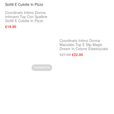
Coordinato Intimo Donna
Intimami Top Con Spalline
Sottili E Culotte In Pizzo
€
19.90
Coordinato Intimo Donna
Maculato Top E Slip Magic
Dream In Cotone Elasticizzato
Il prezzo originale era:
Il prezzo attuale 
€
27.00
€
22.00
TERMINATO