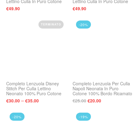
Lettino Culla In Puro Cotone
Lettino Culla In Puro Cotone
€
49.90
€
49.90
-20%
TERMINATO
Completo Lenzuola Disney
Completo Lenzuola Per Culla
Stitch Per Culla Lettino
Napoli Neonata In Puro
Neonato 100% Puro Cotone
Cotone 100% Bordo Ricamato
Il prezzo originale era:
Il prezzo attuale 
–
€
30.00
€
35.00
€
25.00
€
20.00
-20%
-19%