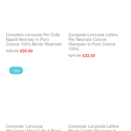
Completo Lenzuola Per Culla
Composè Lenzuola Lettino
Napoli Neonato In Puro
Per Neonato Cotone
Cotone 100% Bordo Ricamato
Stampato In Puro Cotone
100%
Il prezzo originale era: €25.00.
Il prezzo attuale è: €20.00.
€
25.00
€
20.00
Il prezzo originale era:
Il prezzo attuale 
€
27.00
€
22.00
-19%
Compose’ Lenzuola
Compose’ Lenzuola Lettino
“Magnolia” Maxi Culla 3 Pezzi
Pierre Cardin Ricamato In