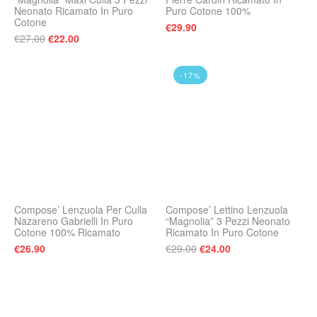
Neonato Ricamato In Puro
Puro Cotone 100%
Cotone
€
29.90
Il prezzo originale era: €27.00.
Il prezzo attuale è: €22.00.
€
27.00
€
22.00
-17%
Compose’ Lenzuola Per Culla
Compose’ Lettino Lenzuola
Nazareno Gabrielli In Puro
“Magnolia” 3 Pezzi Neonato
Cotone 100% Ricamato
Ricamato In Puro Cotone
Il prezzo originale era:
Il prezzo attuale 
€
26.90
€
29.00
€
24.00