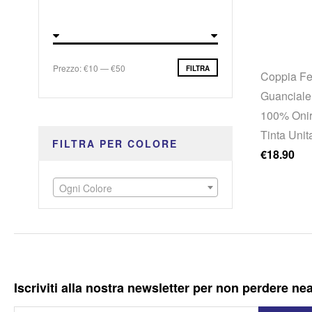
Prezzo Min
Prezzo Max
Prezzo:
€10
—
€50
FILTRA
Coppia Fe
Guanciale
100% Onir
Tinta Unit
FILTRA PER COLORE
€
18.90
Ogni Colore
Iscriviti alla nostra newsletter per non perdere ne