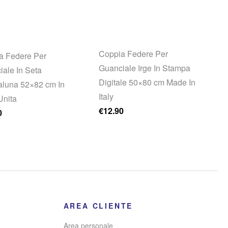
Coppia Federe Per
a Federe Per
Guanciale Irge In Stampa
iale In Seta
Digitale 50×80 cm Made In
aluna 52×82 cm In
Italy
Unita
€
12.90
0
AREA CLIENTE
Area personale