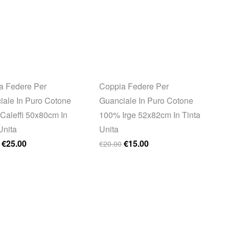
a Federe Per
Coppia Federe Per
iale In Puro Cotone
Guanciale In Puro Cotone
Caleffi 50x80cm In
100% Irge 52x82cm In Tinta
Unita
Unita
Il prezzo originale era: €30.00.
Il prezzo attuale è: €25.00.
Il prezzo originale era: €20.0
Il prezzo attuale è: €1
€
25.00
€
15.00
€
20.00