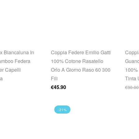
x Biancaluna In
Coppia Federe Emilio Gatti
Coppi
amboo Federa
100% Cotone Rasatello
Guanc
er Capelli
Orlo A Giorno Raso 60 300
100% 
na
Fili
Tinta 
€
45.90
€
30.00
-21%