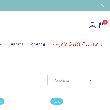
0
Angolo Delle Occasioni
mi
Tappeti
Tendaggi
%
-25%