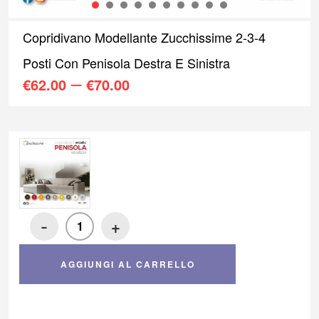
1
2
3
4
5
6
7
8
9
10
Copridivano Modellante Zucchissime 2-3-4
Posti Con Penisola Destra E Sinistra
–
€
62.00
€
70.00
-
+
AGGIUNGI AL CARRELLO