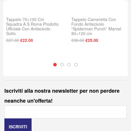
Tappeto 70×100 Cm
Tappeto Cameretta Con
Squadra A.S Roma Prodotto
Fondo Antiscivolo
Ufficiale Con Antiscivolo
“Spiderman Punch” Marvel
Sotto
80×120 cm
: €30.00.
e è: €25.00.
Il prezzo originale era: €27.00.
Il prezzo attuale è: €22.00.
Il prezzo originale era
Il prezzo attuale
€
27.00
€
22.00
€
30.00
€
25.00
Iscriviti alla nostra newsletter per non perdere
neanche un'offerta!