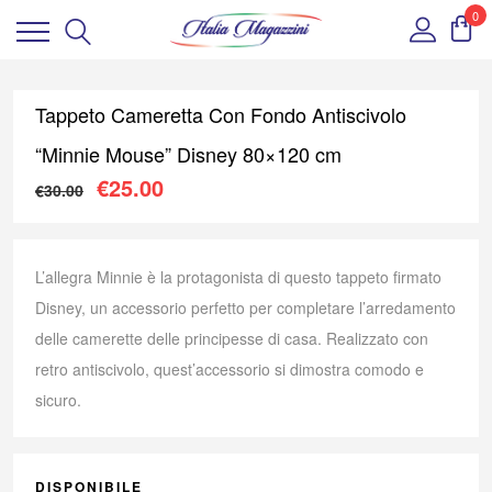
0
Tappeto Cameretta Con Fondo Antiscivolo
“Minnie Mouse” Disney 80×120 cm
Il prezzo originale era: €30.00.
Il prezzo attuale è: €25.00
€
25.00
€
30.00
L’allegra Minnie è la protagonista di questo tappeto firmato
Disney, un accessorio perfetto per completare l’arredamento
delle camerette delle principesse di casa. Realizzato con
retro antiscivolo, quest’accessorio si dimostra comodo e
sicuro.
DISPONIBILE