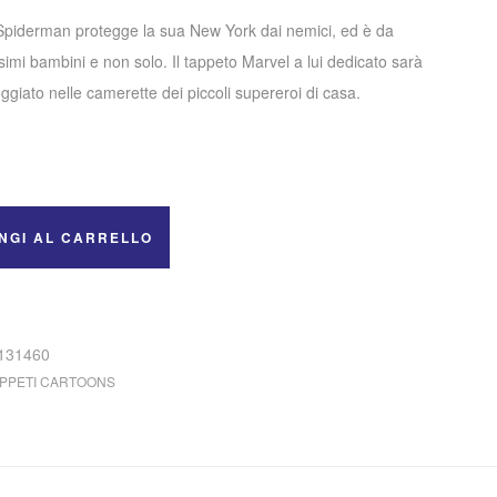
 Spiderman protegge la sua New York dai nemici, ed è da
ssimi bambini e non solo. Il tappeto Marvel a lui dedicato sarà
ggiato nelle camerette dei piccoli supereroi di casa.
NGI AL CARRELLO
131460
APPETI CARTOONS