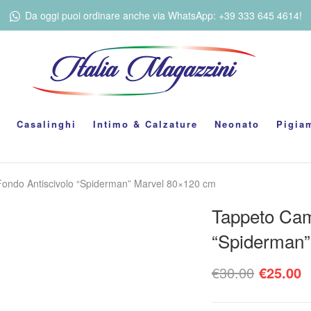
Da oggi puoi ordinare anche via WhatsApp: +39 333 645 4614!
Casalinghi
Intimo & Calzature
Neonato
Pigia
ondo Antiscivolo “Spiderman” Marvel 80×120 cm
Tappeto Cam
“Spiderman”
Il prez
I
€
30.00
€
25.00