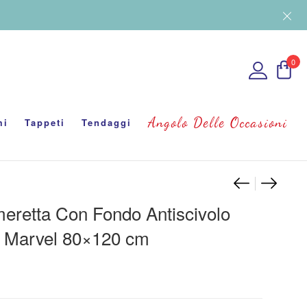
0
Angolo Delle Occasioni
mi
Tappeti
Tendaggi
Navigaz
Tappeto
Coprid
eretta Con Fondo Antiscivolo
 Marvel 80×120 cm
zo originale era: €30.00.
l prezzo attuale è: €25.00.