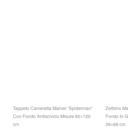
Tappeto Cameretta Marvel “Spiderman”
Zerbino Ma
Con Fondo Antiscivolo Misure 80×120
Fondo In G
cm
39×68 cm