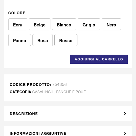
COLORE
Ecru
Beige
Bianco
Grigio
Nero
Panna
Rosa
Rosso
AGGIUNGI AL CARRELLO
754356
CODICE PRODOTTO:
CATEGORIA
CASALINGHI
,
PANCHE E POUF
DESCRIZIONE
INFORMAZIONI AGGIUNTIVE