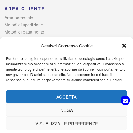
AREA CLIENTE
Area personale
Metodi di spedizione
Metodi di pagamento
Risoluzione alternativa delle controversie
Gestisci Consenso Cookie
Per fornire le migliori esperienze, utilizziamo tecnologie come i cookie per
© 2021 Italia Magazzini di Lombardo Raffaele – Via Giovanni
memorizzare e/o accedere alle informazioni del dispositivo. Il consenso a
queste tecnologie ci permetterà di elaborare dati come il comportamento di
Iervolino, 384 – 80040 Poggiomarino (NA) Iscritta alla Camera di
navigazione o ID unici su questo sito. Non acconsentire o ritirare il
Commercio di Napoli – P. IVA: 09527701214 – C.F.
consenso può influire negativamente su alcune caratteristiche e funzioni.
LMBRFL89D25H931I – PEC: italiamagazzini@pec.it
ACCETTA
NEGA
VISUALIZZA LE PREFERENZE