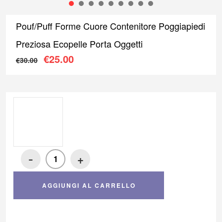
1
2
3
4
5
6
7
8
9
Pouf/Puff Forme Cuore Contenitore Poggiapiedi
Preziosa Ecopelle Porta Oggetti
Il prezzo originale era: €30.00.
Il prezzo attuale è: €25.00
€
25.00
€
30.00
-
+
AGGIUNGI AL CARRELLO