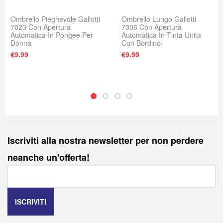
Ombrello Pieghevole Gallotti
Ombrello Lungo Gallotti
7023 Con Apertura
7306 Con Apertura
Automatica In Pongee Per
Automatica In Tinta Unita
Donna
Con Bordino
: €30.00.
e è: €25.00.
€
9.99
€
9.99
Iscriviti alla nostra newsletter per non perdere
neanche un'offerta!