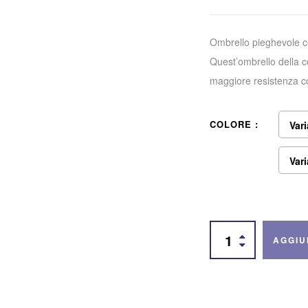
Ombrello pieghevole c
Quest’ombrello della co
maggiore resistenza con
COLORE
Vari
Vari
AGGIU