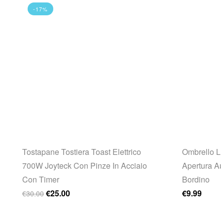
-17%
n
Tostapane Tostiera Toast Elettrico
Ombrello L
700W Joyteck Con Pinze In Acciaio
Apertura A
0.00.
Con Timer
Bordino
Il prezzo originale era: €30.00.
Il prezzo attuale è: €25.00.
€
25.00
€
9.99
€
30.00