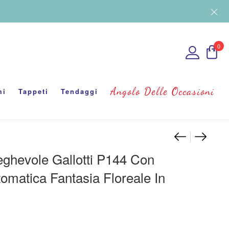
0
Angolo Delle Occasioni
mi
Tappeti
Tendaggi
Navigaz
Ombrello
Coprim
eghevole Gallotti P144 Con
omatica Fantasia Floreale In