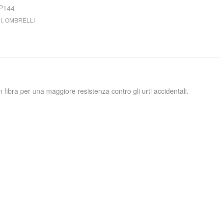
P144
I
,
OMBRELLI
ibra per una maggiore resistenza contro gli urti accidentali.