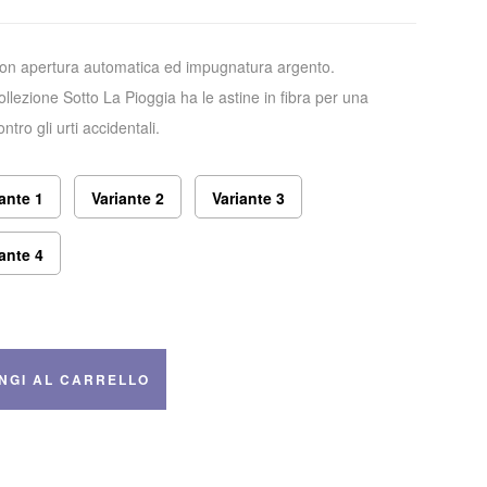
on apertura automatica ed impugnatura argento.
llezione Sotto La Pioggia ha le astine in fibra per una
tro gli urti accidentali.
ante 1
Variante 2
Variante 3
ante 4
NGI AL CARRELLO