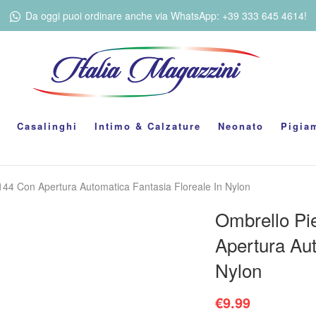
Da oggi puoi ordinare anche via WhatsApp: +39 333 645 4614!
Casalinghi
Intimo & Calzature
Neonato
Pigia
P144 Con Apertura Automatica Fantasia Floreale In Nylon
Ombrello Pi
Apertura Aut
Nylon
€
9.99