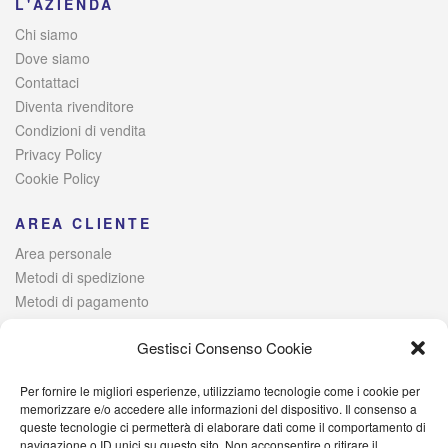
L'AZIENDA
Chi siamo
Dove siamo
Contattaci
Diventa rivenditore
Condizioni di vendita
Privacy Policy
Cookie Policy
AREA CLIENTE
Area personale
Metodi di spedizione
Metodi di pagamento
Risoluzione alternativa delle controversie
Gestisci Consenso Cookie
Per fornire le migliori esperienze, utilizziamo tecnologie come i cookie per
© 2021 Italia Magazzini di Lombardo Raffaele – Via Giovanni
memorizzare e/o accedere alle informazioni del dispositivo. Il consenso a
queste tecnologie ci permetterà di elaborare dati come il comportamento di
Iervolino, 384 – 80040 Poggiomarino (NA) Iscritta alla Camera di
navigazione o ID unici su questo sito. Non acconsentire o ritirare il