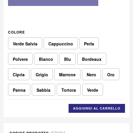
COLORE
Verde Salvia
Cappuccino
Perla
Polvere
Bianco
Blu
Bordeaux
Cipria
Grigio
Marrone
Nero
Oro
Panna
Sabbia
Tortora
Verde
AGGIUNGI AL CARRELLO
876004
CODICE PRODOTTO: