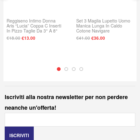
Reggiseno Intimo Donna
Set 3 Maglia Lupetto Uomo
Aris “Lucia” Coppa C Inserti
Manica Lunga In Caldo
In Pizzo Taglie Da 3° A 8°
Cotone Navigare
Il prezzo originale era: €18.00.
Il prezzo attuale è: €13.00.
Il prezzo originale era
Il prezzo attuale
€
18.00
€
13.00
€
41.00
€
36.00
Iscriviti alla nostra newsletter per non perdere
neanche un'offerta!