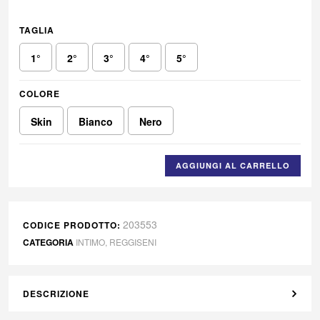
TAGLIA
1°
2°
3°
4°
5°
COLORE
Skin
Bianco
Nero
AGGIUNGI AL CARRELLO
203553
CODICE PRODOTTO:
CATEGORIA
INTIMO
,
REGGISENI
DESCRIZIONE