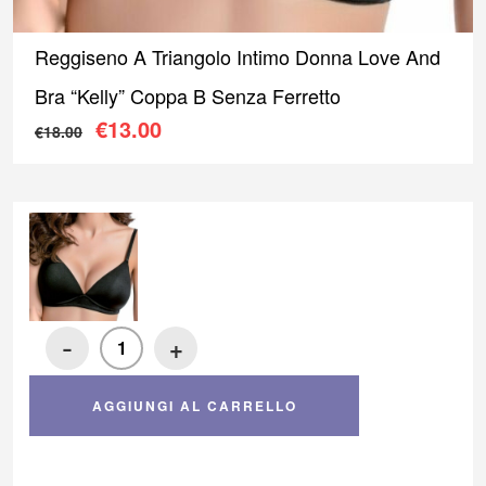
Reggiseno A Triangolo Intimo Donna Love And
Bra “Kelly” Coppa B Senza Ferretto
Il prezzo originale era: €18.00.
Il prezzo attuale è: €13.00
€
13.00
€
18.00
-
+
AGGIUNGI AL CARRELLO