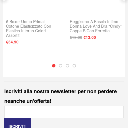
6 Boxer Uomo Primal
Reggiseno A Fascia Intimo
Cotone Elasticizzato Con
Donna Love And Bra “Cindy”
Elastico Interno Colori
Coppa B Con Ferretto
Assortiti
Il prezzo originale era
Il prezzo attuale
€
18.00
€
13.00
€
34.90
Iscriviti alla nostra newsletter per non perdere
neanche un'offerta!