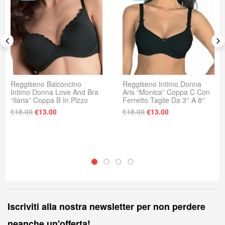
Reggiseno Balconcino
Reggiseno Intimo Donna
Intimo Donna Love And Bra
Aris “Monica” Coppa C Con
“Ilaria” Coppa B In Pizzo
Ferretto Taglie Da 3° A 8°
Il prezzo originale era: €18.00.
Il prezzo attuale è: €13.00.
Il prezzo originale era
Il prezzo attuale
: €18.00.
e è: €13.00.
€
18.00
€
13.00
€
18.00
€
13.00
Iscriviti alla nostra newsletter per non perdere
neanche un'offerta!