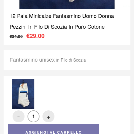
12 Paia Minicalze Fantasmino Uomo Donna
Pezzini In Filo Di Scozia In Puro Cotone
Il prezzo originale era: €34.00.
Il prezzo attuale è: €29.00
€
29.00
€
34.00
Fantasmino unisex
in Filo di Scozia
-
+
AGGIUNGI AL CARRELLO