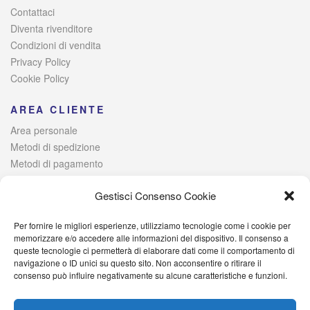
Contattaci
Diventa rivenditore
Condizioni di vendita
Privacy Policy
Cookie Policy
AREA CLIENTE
Area personale
Metodi di spedizione
Metodi di pagamento
Risoluzione alternativa delle controversie
Gestisci Consenso Cookie
Per fornire le migliori esperienze, utilizziamo tecnologie come i cookie per
© 2021 Italia Magazzini di Lombardo Raffaele – Via Giovanni
memorizzare e/o accedere alle informazioni del dispositivo. Il consenso a
queste tecnologie ci permetterà di elaborare dati come il comportamento di
Iervolino, 384 – 80040 Poggiomarino (NA) Iscritta alla Camera di
navigazione o ID unici su questo sito. Non acconsentire o ritirare il
Commercio di Napoli – P. IVA: 09527701214 – C.F.
consenso può influire negativamente su alcune caratteristiche e funzioni.
LMBRFL89D25H931I – PEC: italiamagazzini@pec.it