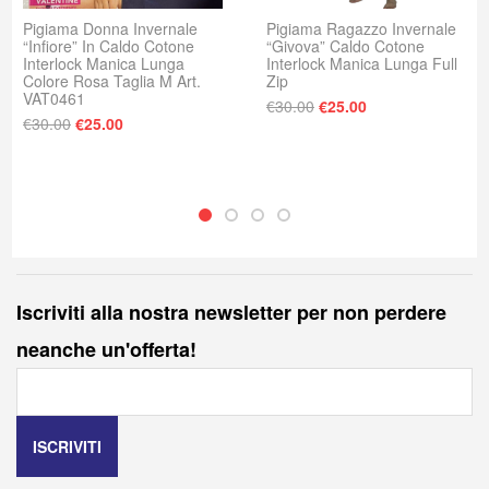
Pigiama Donna Invernale
Pigiama Ragazzo Invernale
“Infiore” In Caldo Cotone
“Givova” Caldo Cotone
Interlock Manica Lunga
Interlock Manica Lunga Full
Colore Rosa Taglia M Art.
Zip
VAT0461
Il prezzo originale era
Il prezzo attuale
€
30.00
€
25.00
Il prezzo originale era: €30.00.
Il prezzo attuale è: €25.00.
€
30.00
€
25.00
Iscriviti alla nostra newsletter per non perdere
neanche un'offerta!