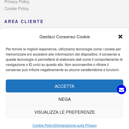
Privacy Policy
Cookie Policy
AREA CLIENTE
Area personale
Gestisci Consenso Cookie
Metodi di spedizione
Metodi di pagamento
Per fornire le migliori esperienze, utilizziamo tecnologie come i cookie per
Risoluzione alternativa delle controversie
memorizzare e/o accedere alle informazioni del dispositivo. Il consenso a
queste tecnologie ci permetterà di elaborare dati come il comportamento di
navigazione o ID unici su questo sito. Non acconsentire o ritirare il
consenso può influire negativamente su alcune caratteristiche e funzioni.
© 2021 Italia Magazzini di Lombardo Raffaele – Via Giovanni
Iervolino, 384 – 80040 Poggiomarino (NA) Iscritta alla Camera di
ACCETTA
Commercio di Napoli – P. IVA: 09527701214 – C.F.
LMBRFL89D25H931I – PEC: italiamagazzini@pec.it
NEGA
VISUALIZZA LE PREFERENZE
Cookie Policy
Dichiarazione sulla Privacy