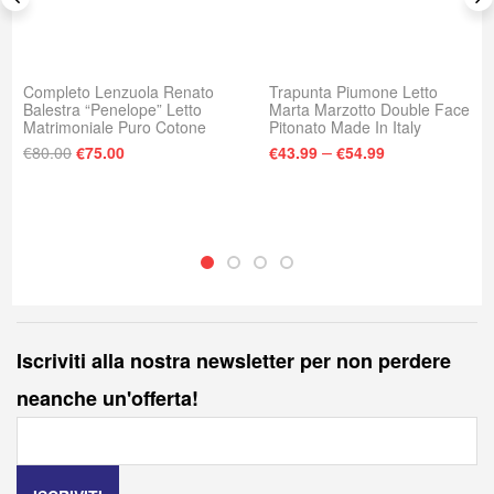
Completo Lenzuola Renato
Trapunta Piumone Letto
Balestra “Penelope” Letto
Marta Marzotto Double Face
Matrimoniale Puro Cotone
Pitonato Made In Italy
Il prezzo originale era: €80.00.
Il prezzo attuale è: €75.00.
–
€
80.00
€
75.00
€
43.99
€
54.99
Iscriviti alla nostra newsletter per non perdere
neanche un'offerta!