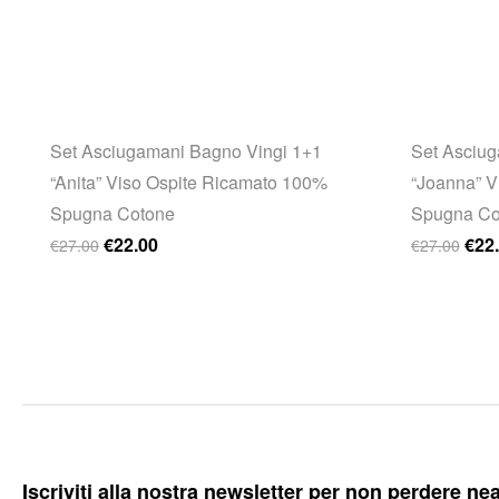
Set Asciugamani Bagno Vingi 1+1
Set Asciug
“Anita” Viso Ospite Ricamato 100%
“Joanna” V
Spugna Cotone
Spugna Co
.
Il prezzo originale era: €27.00.
Il prezzo attuale è: €22.00.
Il p
€
22.00
€
22
€
27.00
€
27.00
Iscriviti alla nostra newsletter per non perdere ne