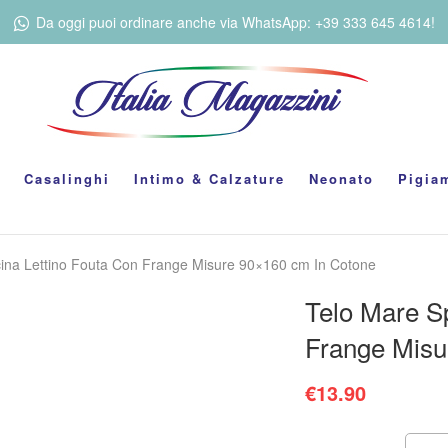
Da oggi puoi ordinare anche via WhatsApp: +39 333 645 4614!
Casalinghi
Intimo & Calzature
Neonato
Pigia
cina Lettino Fouta Con Frange Misure 90×160 cm In Cotone
Telo Mare Sp
Frange Misu
€
13.90