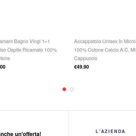
amani Bagno Vingi 1+1
Accappatoio Unisex In Micr
iso Ospite Ricamato 100%
100% Cotone Calcio A.C. Mi
tone
Cappuccio
rezzo originale era: €27.00.
Il prezzo attuale è: €22.00.
.00
€
49.90
L'AZIENDA
anche un'offerta!