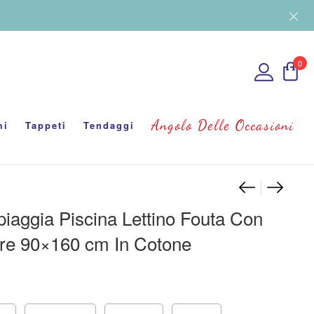
0
Angolo Delle Occasioni
mi
Tappeti
Tendaggi
Navigaz
Coprilet
Telo M
iaggia Piscina Lettino Fouta Con
re 90×160 cm In Cotone