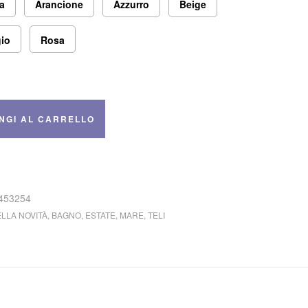
la
Arancione
Azzurro
Beige
gio
Rosa
NGI AL CARRELLO
453254
LLA NOVITÀ
,
BAGNO
,
ESTATE
,
MARE
,
TELI