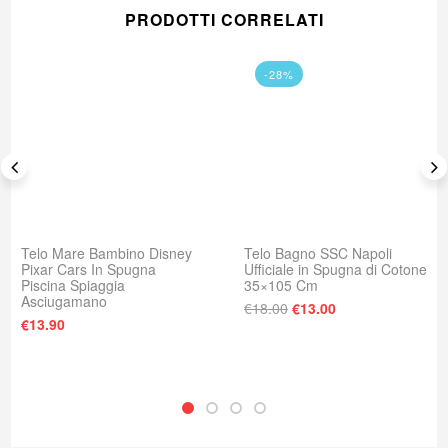
PRODOTTI CORRELATI
-28%
Telo Mare Bambino Disney
Telo Bagno SSC Napoli
Pixar Cars In Spugna
Ufficiale in Spugna di Cotone
Piscina Spiaggia
35×105 Cm
Asciugamano
: €23.00.
e è: €18.00.
Il prezzo originale era
Il prezzo attuale
€
18.00
€
13.00
€
13.90