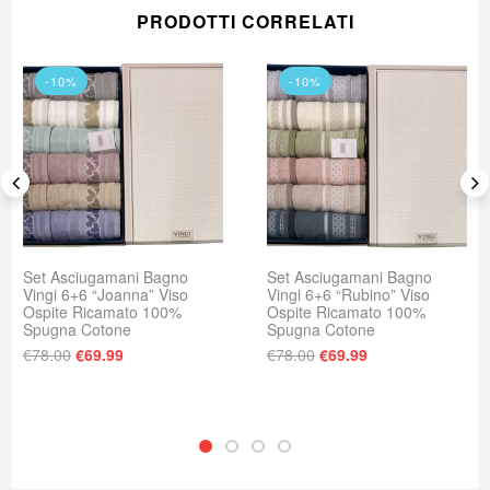
PRODOTTI CORRELATI
-10%
-10%
Set Asciugamani Bagno
Set Asciugamani Bagno
Vingi 6+6 “Joanna” Viso
Vingi 6+6 “Rubino” Viso
Ospite Ricamato 100%
Ospite Ricamato 100%
Spugna Cotone
Spugna Cotone
: €23.00.
e è: €18.00.
Il prezzo originale era: €78.00.
Il prezzo attuale è: €69.99.
Il prezzo originale era
Il prezzo attuale
€
78.00
€
69.99
€
78.00
€
69.99