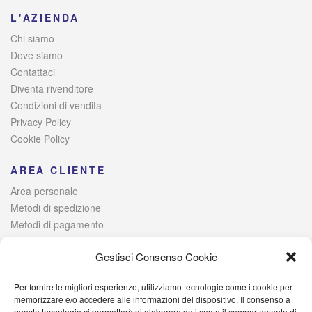
L'AZIENDA
Chi siamo
Dove siamo
Contattaci
Diventa rivenditore
Condizioni di vendita
Privacy Policy
Cookie Policy
AREA CLIENTE
Area personale
Metodi di spedizione
Metodi di pagamento
Risoluzione alternativa delle controversie
Gestisci Consenso Cookie
Per fornire le migliori esperienze, utilizziamo tecnologie come i cookie per
© 2021 Italia Magazzini di Lombardo Raffaele – Via Giovanni
memorizzare e/o accedere alle informazioni del dispositivo. Il consenso a
queste tecnologie ci permetterà di elaborare dati come il comportamento di