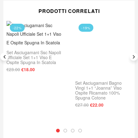
PRODOTTI CORRELATI
-22%
-19%
Set Asciugamani Ssc Napoli
Ufficiale Set 1+1 Viso E
Ospite Spugna In Scatola
Il prezzo originale era: €23.00.
Il prezzo attuale è: €18.00.
€
23.00
€
18.00
Set Asciugamani Bagno
Vingi 1+1 “Joanna” Viso
Ospite Ricamato 100%
Spugna Cotone
: €78.00.
e è: €69.99.
Il prezzo originale era
Il prezzo attuale
€
27.00
€
22.00