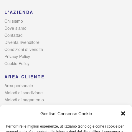
L'AZIENDA
Chi siamo
Dove siamo
Contattaci
Diventa rivenditore
Condizioni di vendita
Privacy Policy
Cookie Policy
AREA CLIENTE
Area personale
Metodi di spedizione
Metodi di pagamento
Risoluzione alternativa delle controversie
Gestisci Consenso Cookie
Per fornire le migliori esperienze, utilizziamo tecnologie come i cookie per
© 2021 Italia Magazzini di Lombardo Raffaele – Via Giovanni
memorizzare e/o accedere alle informazioni del dispositivo. Il consenso a