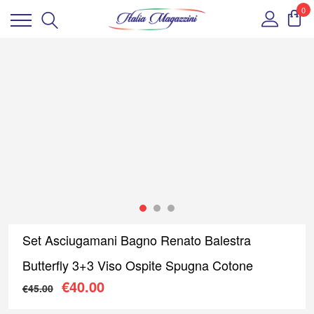
0
Set Asciugamani Bagno Renato Balestra
Butterfly 3+3 Viso Ospite Spugna Cotone
Il prezzo originale era: €45.00.
Il prezzo attuale è: €40.00
€
40.00
€
45.00