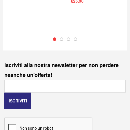
: €27.00.
e è: €22.00.
€
25.90
Iscriviti alla nostra newsletter per non perdere
neanche un'offerta!