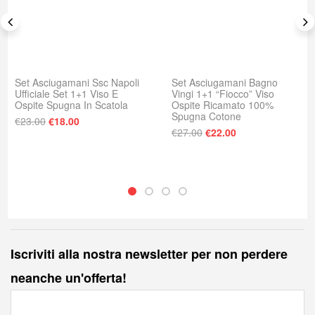
Set Asciugamani Ssc Napoli
Set Asciugamani Bagno
Ufficiale Set 1+1 Viso E
Vingi 1+1 “Fiocco” Viso
Ospite Spugna In Scatola
Ospite Ricamato 100%
Spugna Cotone
Il prezzo originale era: €23.00.
Il prezzo attuale è: €18.00.
€
23.00
€
18.00
: €78.00.
e è: €69.99.
Il prezzo originale era
Il prezzo attuale
€
27.00
€
22.00
Iscriviti alla nostra newsletter per non perdere
neanche un'offerta!