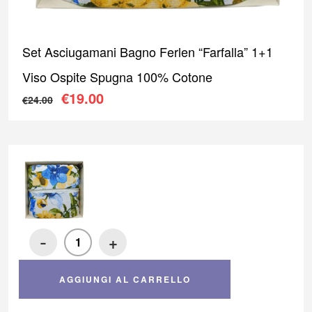
Set Asciugamani Bagno Ferlen “Farfalla” 1+1
Viso Ospite Spugna 100% Cotone
Il prezzo originale era: €24.00.
Il prezzo attuale è: €19.00
€
19.00
€
24.00
-
+
AGGIUNGI AL CARRELLO