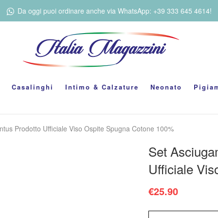
Da oggi puoi ordinare anche via WhatsApp: +39 333 645 4614!
Casalinghi
Intimo & Calzature
Neonato
Pigia
ntus Prodotto Ufficiale Viso Ospite Spugna Cotone 100%
Set Asciuga
Ufficiale V
€
25.90