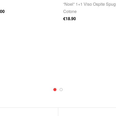
“Noel” 1+1 Viso Ospite Spu
rezzo originale era: €23.00.
Il prezzo attuale è: €18.00.
.00
Cotone
€
18.90