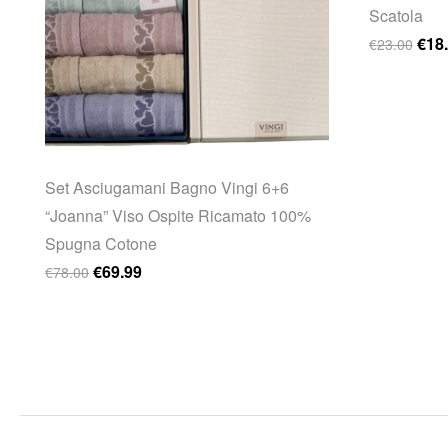
Scatola
Il p
€
18
€
23.00
Set Asciugamani Bagno Vingi 6+6
“Joanna” Viso Ospite Ricamato 100%
Spugna Cotone
Il prezzo originale era: €78.00.
Il prezzo attuale è: €69.99.
€
69.99
€
78.00