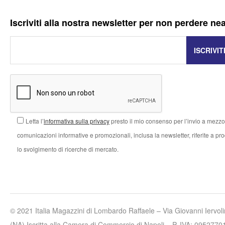
Iscriviti alla nostra newsletter per non perdere ne
Letta l’
informativa sulla privacy
presto il mio consenso per l’invio a mezzo 
comunicazioni informative e promozionali, inclusa la newsletter, riferite a prodo
lo svolgimento di ricerche di mercato.
© 2021 Italia Magazzini di Lombardo Raffaele – Via Giovanni Iervo
(NA) Iscritta alla Camera di Commercio di Napoli – P. IVA: 0952