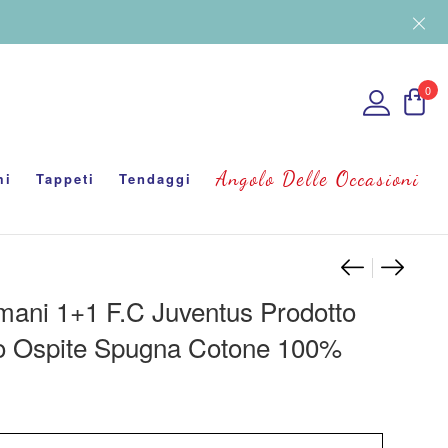
0
Angolo Delle Occasioni
mi
Tappeti
Tendaggi
Navigaz
Set Asc
Lenzuo
mani 1+1 F.C Juventus Prodotto
iso Ospite Spugna Cotone 100%