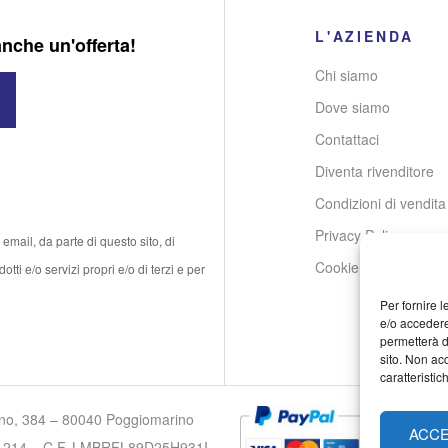
L'AZIENDA
anche un'offerta!
Chi siamo
Dove siamo
Contattaci
Diventa rivenditore
Condizioni di vendita
Privacy Policy
email, da parte di questo sito, di
Cookie Policy
tti e/o servizi propri e/o di terzi e per
Per fornire 
e/o accedere
permetterà d
sito. Non ac
caratteristic
lino, 384 – 80040 Poggiomarino
ACC
7701214 – C.F. LMBRFL89D25H931I