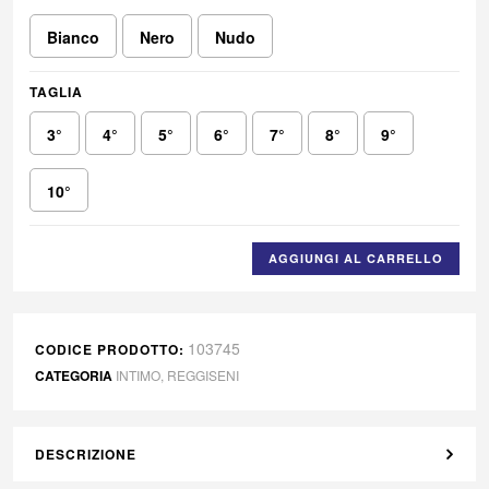
Bianco
Nero
Nudo
TAGLIA
3°
4°
5°
6°
7°
8°
9°
10°
AGGIUNGI AL CARRELLO
103745
CODICE PRODOTTO:
CATEGORIA
INTIMO
,
REGGISENI
DESCRIZIONE