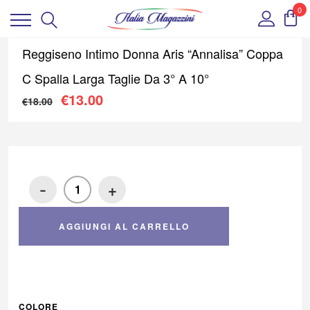
0
Reggiseno Intimo Donna Aris “Annalisa” Coppa
C Spalla Larga Taglie Da 3° A 10°
Il prezzo originale era: €18.00.
Il prezzo attuale è: €13.00
€
13.00
€
18.00
-
+
AGGIUNGI AL CARRELLO
COLORE