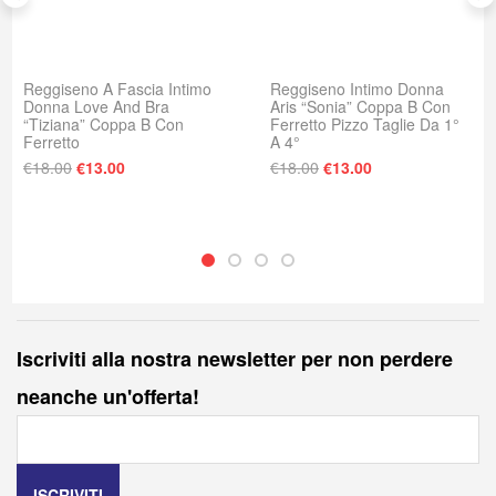
Reggiseno A Fascia Intimo
Reggiseno Intimo Donna
Donna Love And Bra
Aris “Sonia” Coppa B Con
“Tiziana” Coppa B Con
Ferretto Pizzo Taglie Da 1°
Ferretto
A 4°
: €30.00.
e è: €25.00.
Il prezzo originale era: €18.00.
Il prezzo attuale è: €13.00.
Il prezzo originale era
Il prezzo attuale
€
18.00
€
13.00
€
18.00
€
13.00
Iscriviti alla nostra newsletter per non perdere
neanche un'offerta!