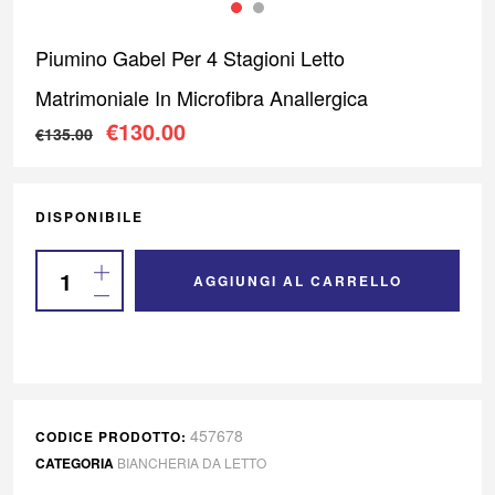
Piumino Gabel Per 4 Stagioni Letto
Matrimoniale In Microfibra Anallergica
Il prezzo originale era: €135.00.
Il prezzo attuale è: €130
€
130.00
€
135.00
DISPONIBILE
AGGIUNGI AL CARRELLO
457678
CODICE PRODOTTO:
CATEGORIA
BIANCHERIA DA LETTO