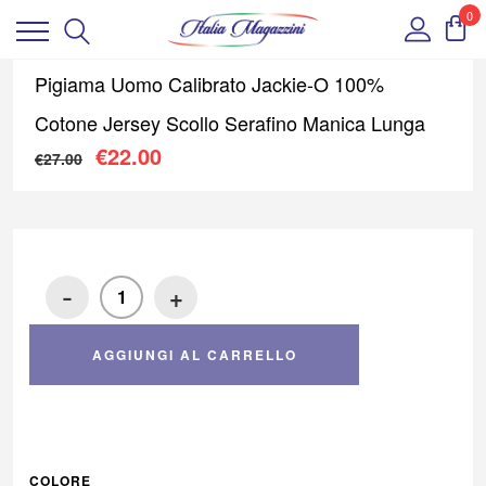
0
Pigiama Uomo Calibrato Jackie-O 100%
Cotone Jersey Scollo Serafino Manica Lunga
Il prezzo originale era: €27.00.
Il prezzo attuale è: €22.00
€
22.00
€
27.00
-
+
AGGIUNGI AL CARRELLO
COLORE