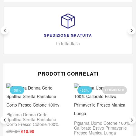
SPEDIZIONE GRATUITA
In tutta Italia
PRODOTTI CORRELATI
-50%
-33%
TERMINATO
Pigiama Donna Corto
Spallina Stretta Pantalone
Pigiama Uomo Cotone 100%
Corto Fresco Cotone 100%
Calibrato Estivo Primaverile
Il prezzo originale era: €22.00.
Il prezzo attuale è: €10.90.
€
22.00
€
10.90
Fresco Manica Lunga