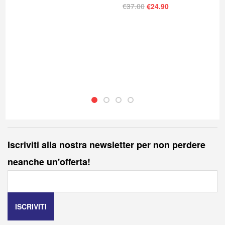
Il prezzo originale era
Il prezzo attuale
€
37.00
€
24.90
Iscriviti alla nostra newsletter per non perdere
neanche un'offerta!