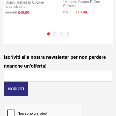
“Megan” Coppa B Con
Uomo Julipet In Cotone
Ferretto
Elasticizzato
Il prezzo originale era
Il prezzo attuale
Il prezzo originale era: €45.00.
Il prezzo attuale è: €40.00.
€
18.00
€
13.00
€
45.00
€
40.00
Iscriviti alla nostra newsletter per non perdere
neanche un'offerta!