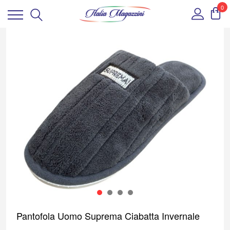
0
1
2
3
4
Pantofola Uomo Suprema Ciabatta Invernale