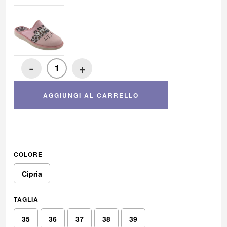
-
+
AGGIUNGI AL CARRELLO
COLORE
Cipria
TAGLIA
35
36
37
38
39