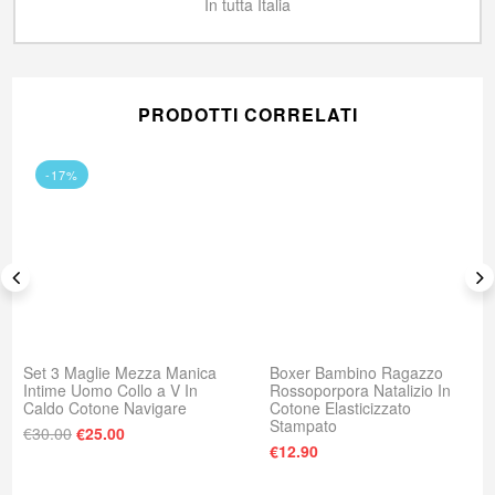
In tutta Italia
PRODOTTI CORRELATI
-17%
Set 3 Maglie Mezza Manica
Boxer Bambino Ragazzo
Intime Uomo Collo a V In
Rossoporpora Natalizio In
Caldo Cotone Navigare
Cotone Elasticizzato
Stampato
Il prezzo originale era: €30.00.
Il prezzo attuale è: €25.00.
€
30.00
€
25.00
: €18.00.
e è: €13.00.
€
12.90