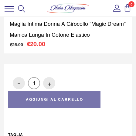
0
Maglia Intima Donna A Girocollo “Magic Dream”
Manica Lunga In Cotone Elastico
Il prezzo originale era: €25.00.
Il prezzo attuale è: €20.00
€
20.00
€
25.00
-
+
AGGIUNGI AL CARRELLO
TAGLIA