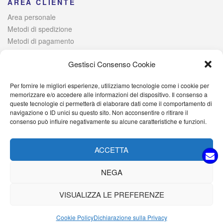
AREA CLIENTE
Area personale
Metodi di spedizione
Metodi di pagamento
Risoluzione alternativa delle controversie
Gestisci Consenso Cookie
Per fornire le migliori esperienze, utilizziamo tecnologie come i cookie per
© 2021 Italia Magazzini di Lombardo Raffaele – Via Giovanni
memorizzare e/o accedere alle informazioni del dispositivo. Il consenso a
queste tecnologie ci permetterà di elaborare dati come il comportamento di
Iervolino, 384 – 80040 Poggiomarino (NA) Iscritta alla Camera di
navigazione o ID unici su questo sito. Non acconsentire o ritirare il
Commercio di Napoli – P. IVA: 09527701214 – C.F.
consenso può influire negativamente su alcune caratteristiche e funzioni.
LMBRFL89D25H931I – PEC: italiamagazzini@pec.it
ACCETTA
NEGA
VISUALIZZA LE PREFERENZE
Cookie Policy
Dichiarazione sulla Privacy