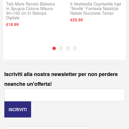
Telo Mare Renato Balestra
6 Vestisedia Coprisedia Irge
In Spugna Cotone Misura
“Noelle” Fantasia Natalizia
90×160 cm In Stampa
Natale Scozzese Tartan
Digitale
€
25.90
€
18.99
Iscriviti alla nostra newsletter per non perdere
neanche un'offerta!