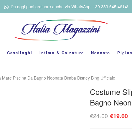
Da oggi puoi ordinare anche via WhatsApp: +39 333 645 4614!
Casalinghi
Intimo & Calzature
Neonato
Pigia
 Mare Piscina Da Bagno Neonata Bimba Disney Bing Ufficiale
Costume Sli
Bagno Neona
Il prez
I
€
24.00
€
19.00