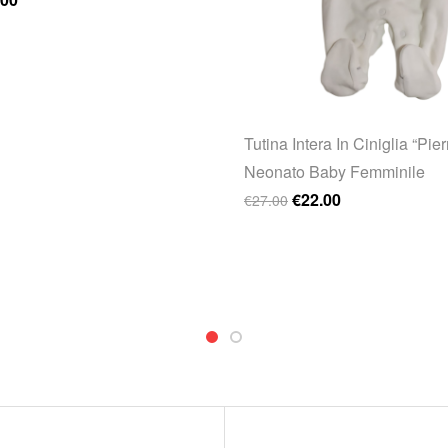
Tutina Intera In Ciniglia “Pie
Neonato Baby Femminile
Il prezzo originale era
Il prezzo attual
€
22.00
€
27.00