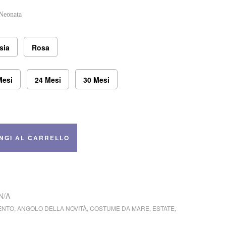
 Neonata
sia
Rosa
Mesi
24 Mesi
30 Mesi
NGI AL CARRELLO
N/A
ENTO
,
ANGOLO DELLA NOVITÀ
,
COSTUME DA MARE
,
ESTATE
,