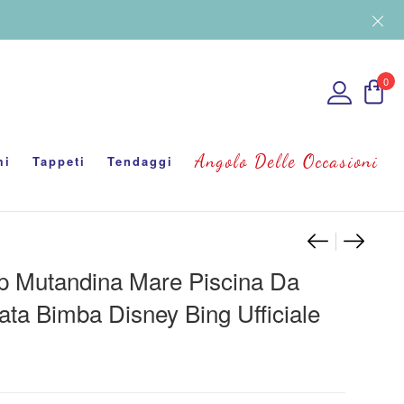
0
Angolo Delle Occasioni
mi
Tappeti
Tendaggi
Navigaz
Costume
Costum
p Mutandina Mare Piscina Da
ta Bimba Disney Bing Ufficiale
zo originale era: €24.00.
l prezzo attuale è: €19.00.