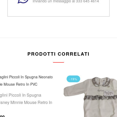
Inviando un messaggio al 333 645 4614
PRODOTTI CORRELATI
-19%
lini Piccoli In Spugna
sney Minnie Mouse Retro In
rezzo originale era: €20.00.
Il prezzo attuale è: €15.00.
.00