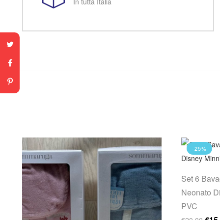
In tutta Italia
-25%
Set 6 Bavag
Neonato Di
PVC
Il p
€
15