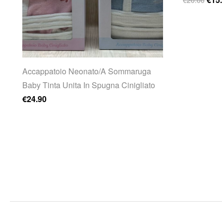
€
20.00
a
Accappatoio Neonato/A Sommaruga
Baby Tinta Unita In Spugna Cinigliato
€
24.90
.