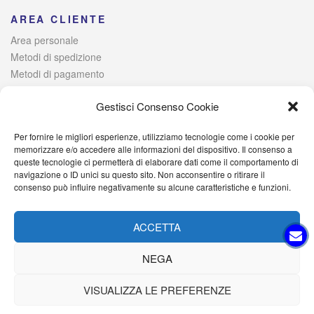
AREA CLIENTE
Area personale
Metodi di spedizione
Metodi di pagamento
Risoluzione alternativa delle controversie
Gestisci Consenso Cookie
Per fornire le migliori esperienze, utilizziamo tecnologie come i cookie per
© 2021 Italia Magazzini di Lombardo Raffaele – Via Giovanni
memorizzare e/o accedere alle informazioni del dispositivo. Il consenso a
queste tecnologie ci permetterà di elaborare dati come il comportamento di
Iervolino, 384 – 80040 Poggiomarino (NA) Iscritta alla Camera di
navigazione o ID unici su questo sito. Non acconsentire o ritirare il
Commercio di Napoli – P. IVA: 09527701214 – C.F.
consenso può influire negativamente su alcune caratteristiche e funzioni.
LMBRFL89D25H931I – PEC: italiamagazzini@pec.it
ACCETTA
NEGA
VISUALIZZA LE PREFERENZE