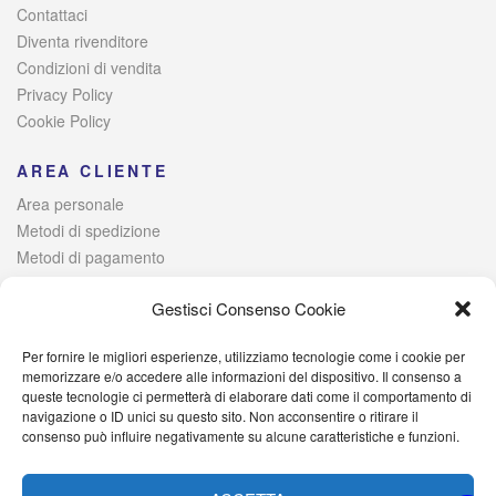
Contattaci
Diventa rivenditore
Condizioni di vendita
Privacy Policy
Cookie Policy
AREA CLIENTE
Area personale
Metodi di spedizione
Metodi di pagamento
Risoluzione alternativa delle controversie
Gestisci Consenso Cookie
Per fornire le migliori esperienze, utilizziamo tecnologie come i cookie per
© 2021 Italia Magazzini di Lombardo Raffaele – Via Giovanni
memorizzare e/o accedere alle informazioni del dispositivo. Il consenso a
queste tecnologie ci permetterà di elaborare dati come il comportamento di
Iervolino, 384 – 80040 Poggiomarino (NA) Iscritta alla Camera di
navigazione o ID unici su questo sito. Non acconsentire o ritirare il
Commercio di Napoli – P. IVA: 09527701214 – C.F.
consenso può influire negativamente su alcune caratteristiche e funzioni.
LMBRFL89D25H931I – PEC: italiamagazzini@pec.it