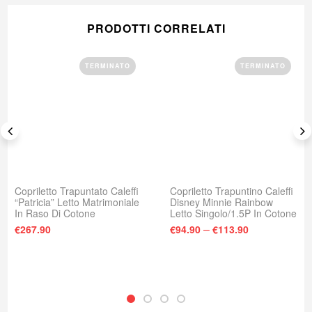
PRODOTTI CORRELATI
TERMINATO
TERMINATO
Copriletto Trapuntato Caleffi
Copriletto Trapuntino Caleffi
“Patricia” Letto Matrimoniale
Disney Minnie Rainbow
In Raso Di Cotone
Letto Singolo/1.5P In Cotone
–
€
267.90
€
94.90
€
113.90