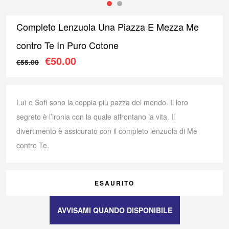
Completo Lenzuola Una Piazza E Mezza Me
contro Te In Puro Cotone
Il prezzo originale era: €55.00.
Il prezzo attuale è: €50.00
€
50.00
€
55.00
Luì e Sofì sono la coppia più pazza del mondo. Il loro
segreto è l’ironia con la quale affrontano la vita. Il
divertimento è assicurato con il completo lenzuola di Me
contro Te.
ESAURITO