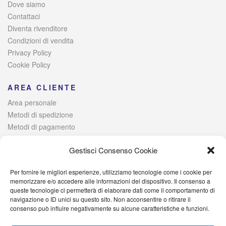
Dove siamo
Contattaci
Diventa rivenditore
Condizioni di vendita
Privacy Policy
Cookie Policy
AREA CLIENTE
Area personale
Metodi di spedizione
Metodi di pagamento
Risoluzione alternativa delle controversie
Gestisci Consenso Cookie
Per fornire le migliori esperienze, utilizziamo tecnologie come i cookie per
© 2021 Italia Magazzini di Lombardo Raffaele – Via Giovanni
memorizzare e/o accedere alle informazioni del dispositivo. Il consenso a
queste tecnologie ci permetterà di elaborare dati come il comportamento di
Iervolino, 384 – 80040 Poggiomarino (NA) Iscritta alla Camera di
navigazione o ID unici su questo sito. Non acconsentire o ritirare il
Commercio di Napoli – P. IVA: 09527701214 – C.F.
consenso può influire negativamente su alcune caratteristiche e funzioni.
LMBRFL89D25H931I – PEC: italiamagazzini@pec.it