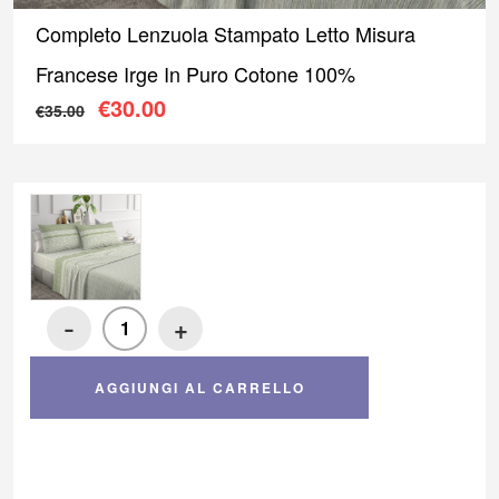
1
2
Completo Lenzuola Stampato Letto Misura
Francese Irge In Puro Cotone 100%
Il prezzo originale era: €35.00.
Il prezzo attuale è: €30.00
€
30.00
€
35.00
-
+
AGGIUNGI AL CARRELLO