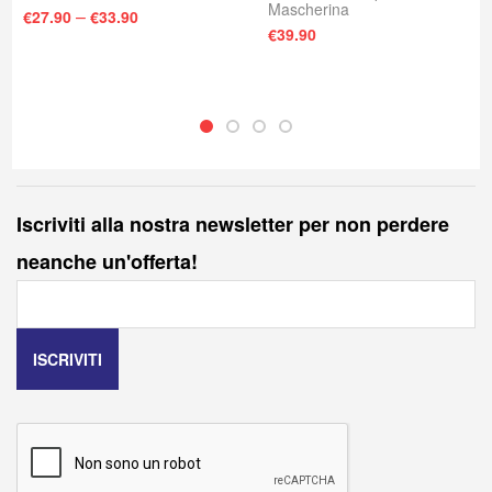
Mascherina
–
€
27.90
€
33.90
: €65.00.
e è: €60.00.
€
39.90
Iscriviti alla nostra newsletter per non perdere
neanche un'offerta!