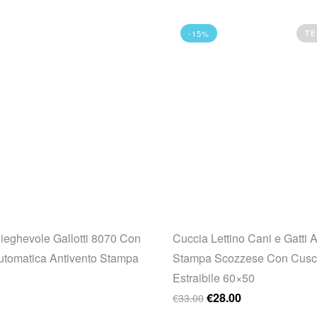
-15%
TE
ieghevole Gallotti 8070 Con
Cuccia Lettino Cani e Gatti 
utomatica Antivento Stampa
Stampa Scozzese Con Cusc
Estraibile 60×50
Il prezzo originale era
Il prezzo attual
€
28.00
€
33.00