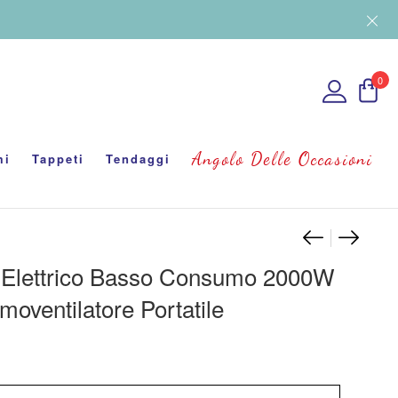
0
Angolo Delle Occasioni
mi
Tappeti
Tendaggi
Navigaz
Stufa El
Set Tr
 Elettrico Basso Consumo 2000W
moventilatore Portatile