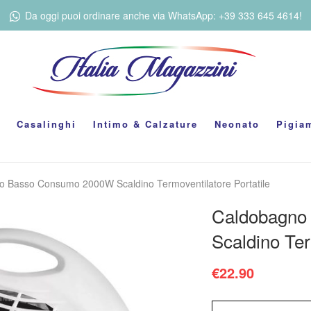
Da oggi puoi ordinare anche via WhatsApp: +39 333 645 4614!
Casalinghi
Intimo & Calzature
Neonato
Pigia
co Basso Consumo 2000W Scaldino Termoventilatore Portatile
Caldobagno
Scaldino Ter
€
22.90