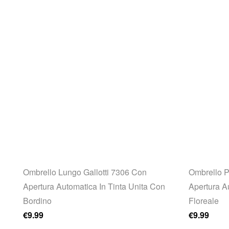
Ombrello Lungo Gallotti 7306 Con
Ombrello P
Apertura Automatica In Tinta Unita Con
Apertura A
.
Bordino
Floreale
€
9.99
€
9.99