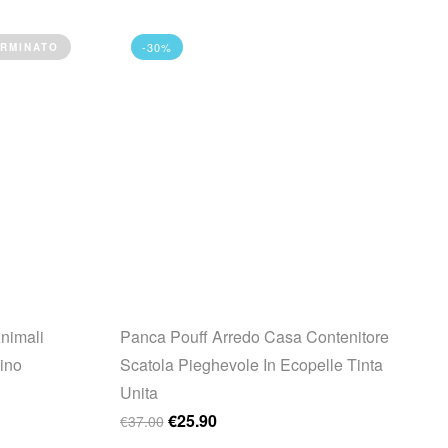
-30%
RMINATO
Animali
Panca Pouff Arredo Casa Contenitore
ino
Scatola Pieghevole In Ecopelle Tinta
Unita
: €33.00.
e è: €28.00.
Il prezzo originale era: €37.00.
Il prezzo attuale è: €25.90.
€
25.90
€
37.00