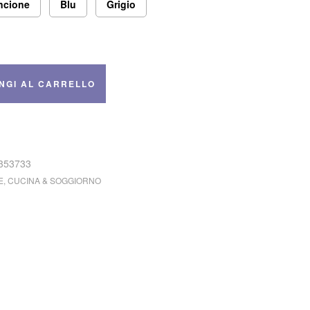
ncione
Blu
Grigio
NGI AL CARRELLO
353733
E
,
CUCINA & SOGGIORNO