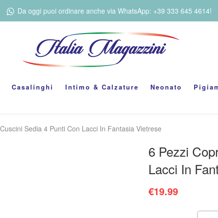
Da oggi puoi ordinare anche via WhatsApp: +39 333 645 4614!
Casalinghi
Intimo & Calzature
Neonato
Pigia
 Cuscini Sedia 4 Punti Con Lacci In Fantasia Vietrese
6 Pezzi Copr
Lacci In Fan
€
19.99