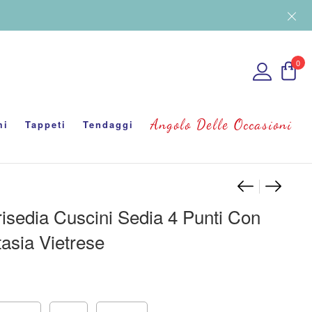
0
Angolo Delle Occasioni
mi
Tappeti
Tendaggi
Navigaz
3 Boxer
Accapp
isedia Cuscini Sedia 4 Punti Con
tasia Vietrese