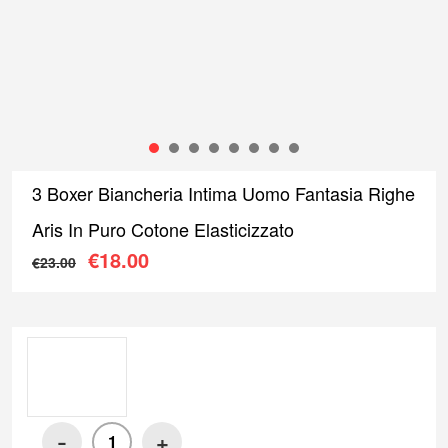
1
2
3
4
5
6
7
8
3 Boxer Biancheria Intima Uomo Fantasia Righe
Aris In Puro Cotone Elasticizzato
Il prezzo originale era: €23.00.
Il prezzo attuale è: €18.00
€
18.00
€
23.00
-
+