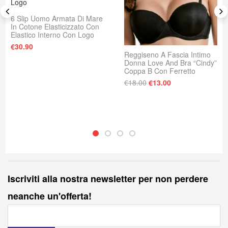
6 Slip Uomo Armata Di Mare
In Cotone Elasticizzato Con
Elastico Interno Con Logo
€
30.90
Reggiseno A Fascia Intimo
Donna Love And Bra “Cindy”
Coppa B Con Ferretto
: €18.00.
e è: €13.00.
Il prezzo originale era
Il prezzo attuale
€
18.00
€
13.00
Iscriviti alla nostra newsletter per non perdere
neanche un'offerta!