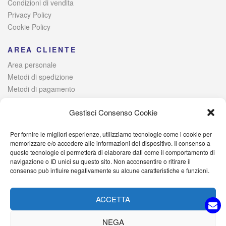
Condizioni di vendita
Privacy Policy
Cookie Policy
AREA CLIENTE
Area personale
Metodi di spedizione
Metodi di pagamento
Risoluzione alternativa delle controversie
Gestisci Consenso Cookie
Per fornire le migliori esperienze, utilizziamo tecnologie come i cookie per
© 2021 Italia Magazzini di Lombardo Raffaele – Via Giovanni
memorizzare e/o accedere alle informazioni del dispositivo. Il consenso a
queste tecnologie ci permetterà di elaborare dati come il comportamento di
Iervolino, 384 – 80040 Poggiomarino (NA) Iscritta alla Camera di
navigazione o ID unici su questo sito. Non acconsentire o ritirare il
Commercio di Napoli – P. IVA: 09527701214 – C.F.
consenso può influire negativamente su alcune caratteristiche e funzioni.
LMBRFL89D25H931I – PEC: italiamagazzini@pec.it
ACCETTA
NEGA