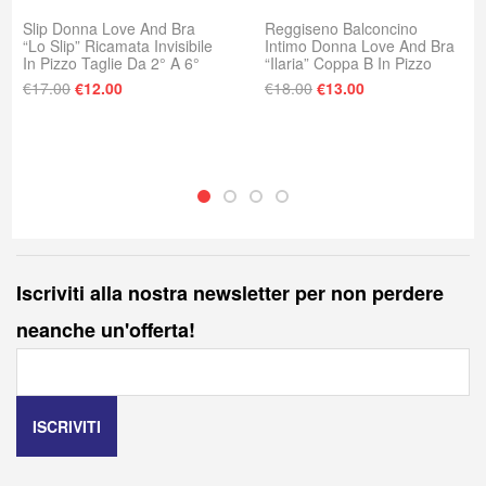
Slip Donna Love And Bra
Reggiseno Balconcino
“Lo Slip” Ricamata Invisibile
Intimo Donna Love And Bra
In Pizzo Taglie Da 2° A 6°
“Ilaria” Coppa B In Pizzo
Il prezzo originale era: €17.00.
Il prezzo attuale è: €12.00.
Il prezzo originale era
Il prezzo attuale
€
17.00
€
12.00
€
18.00
€
13.00
Iscriviti alla nostra newsletter per non perdere
neanche un'offerta!