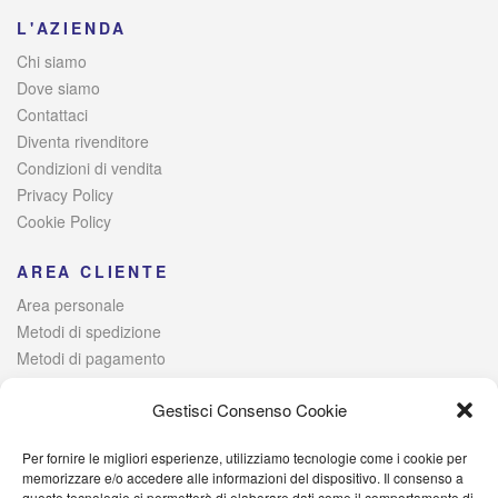
L'AZIENDA
Chi siamo
Dove siamo
Contattaci
Diventa rivenditore
Condizioni di vendita
Privacy Policy
Cookie Policy
AREA CLIENTE
Area personale
Metodi di spedizione
Metodi di pagamento
Risoluzione alternativa delle controversie
Gestisci Consenso Cookie
Per fornire le migliori esperienze, utilizziamo tecnologie come i cookie per
© 2021 Italia Magazzini di Lombardo Raffaele – Via Giovanni
memorizzare e/o accedere alle informazioni del dispositivo. Il consenso a
queste tecnologie ci permetterà di elaborare dati come il comportamento di