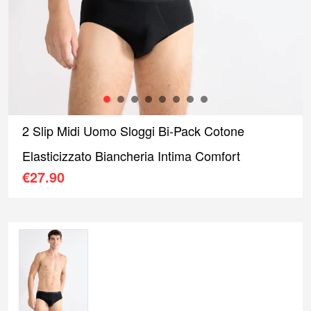
1
2
3
4
5
6
7
8
2 Slip Midi Uomo Sloggi Bi-Pack Cotone
Elasticizzato Biancheria Intima Comfort
€
27.90