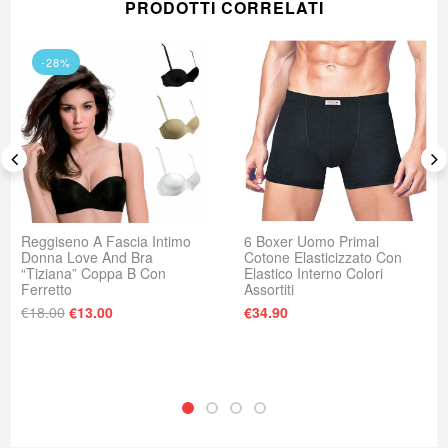
PRODOTTI CORRELATI
-28%
Reggiseno A Fascia Intimo
6 Boxer Uomo Primal
Donna Love And Bra
Cotone Elasticizzato Con
“Tiziana” Coppa B Con
Elastico Interno Colori
Ferretto
Assortiti
Il prezzo originale era: €18.00.
Il prezzo attuale è: €13.00.
€
18.00
€
13.00
€
34.90